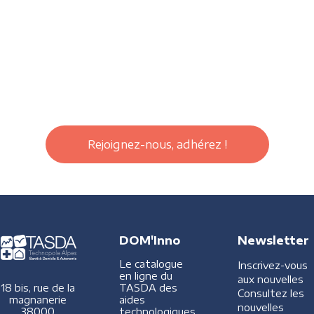
Rejoignez-nous, adhérez !
DOM'Inno
Newsletter
Le catalogue
Inscrivez-vous
en ligne du
aux nouvelles
TASDA des
18 bis, rue de la
Consultez les
aides
magnanerie
nouvelles
technologiques
38000