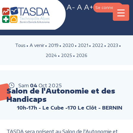
A-
A
A+
Se connecter
Tous
A venir
2019
2020
2021
2022
2023
2024
2025
2026
Sam
04
Oct
2025
Salon de l'Autonomie et des
Handicaps
10h-17h
- Le Cube -170 Le Clôt - BERNIN
TASDA sera présent au Salon de l'Autonomie et