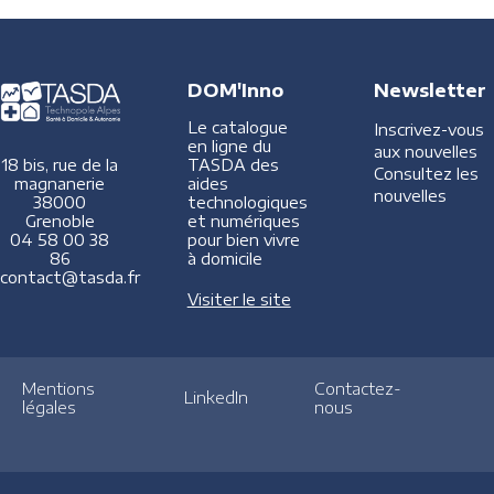
DOM'Inno
Newsletter
Le catalogue
Inscrivez-vous
en ligne du
aux nouvelles
TASDA des
18 bis, rue de la
Consultez les
aides
magnanerie
nouvelles
technologiques
38000
et numériques
Grenoble
pour bien vivre
04 58 00 38
à domicile
86
contact@tasda.fr
Visiter le site
Mentions
Contactez-
LinkedIn
légales
nous