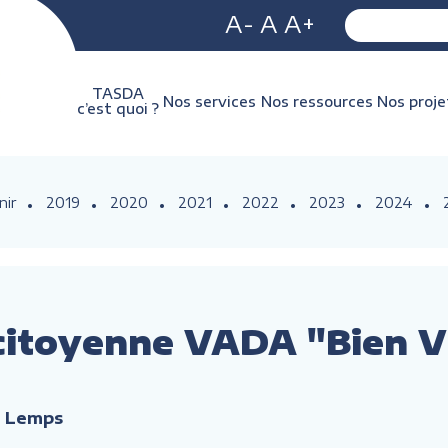
A-
A
A+
TASDA
Nos services
Nos ressources
Nos proje
c’est quoi ?
nir
2019
2020
2021
2022
2023
2024
itoyenne VADA "Bien Vie
d Lemps