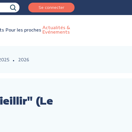
Se connecter
Actualités &
ts
Pour les proches
Evénements
2025
2026
illir" (Le