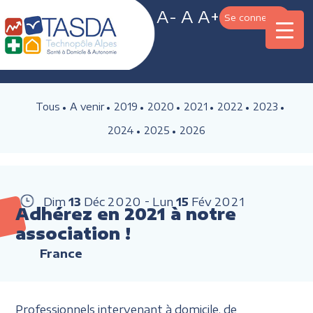
A-
A
A+
Se connecter
Tous
A venir
2019
2020
2021
2022
2023
2024
2025
2026
Dim
13
Déc
2020
Lun
15
Fév
2021
Adhérez en 2021 à notre
association !
France
Professionnels intervenant à domicile, de