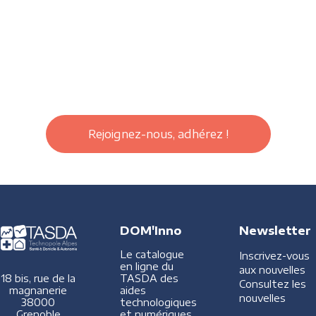
Rejoignez-nous, adhérez !
DOM'Inno
Newsletter
Le catalogue
Inscrivez-vous
en ligne du
aux nouvelles
TASDA des
18 bis, rue de la
Consultez les
aides
magnanerie
nouvelles
technologiques
38000
et numériques
Grenoble