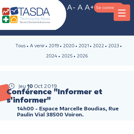
A-
A
A+
Se connecter
Tous
A venir
2019
2020
2021
2022
2023
2024
2025
2026
Jeu
10
Oct
2019
Conférence "Informer et
s'informer"
14h00
- Espace Marcelle Boudias, Rue
Paulin Vial 38500 Voiron.