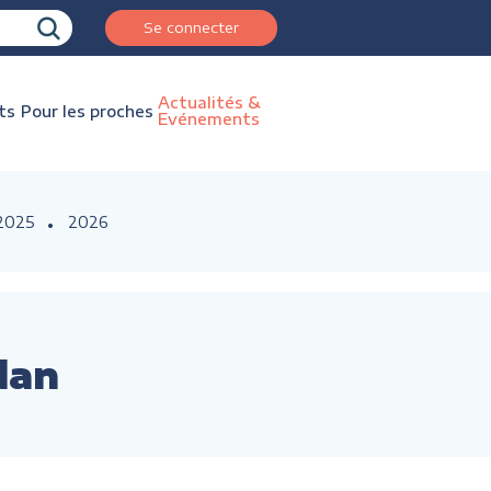
Se connecter
Actualités &
ts
Pour les proches
Evénements
2025
2026
dan