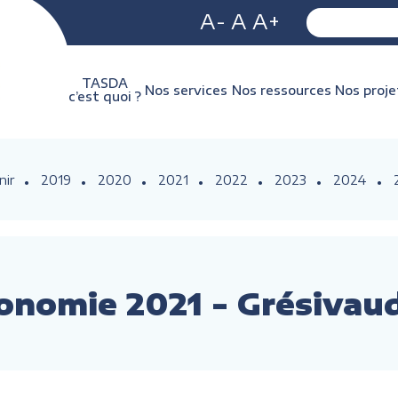
A-
A
A+
TASDA
Nos services
Nos ressources
Nos proje
c’est quoi ?
nir
2019
2020
2021
2022
2023
2024
tonomie 2021 - Grésivau