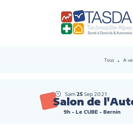
Tous
A ve
Sam
25
Sep
2021
Salon de l'Au
9h
- Le CUBE - Bernin