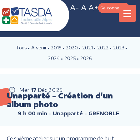
A-
A
A+
Se connecter
Tous
A venir
2019
2020
2021
2022
2023
2024
2025
2026
Mer
17
Déc
2025
Unapparté - Création d'un
album photo
9 h 00 min
- Unapparté - GRENOBLE
Ce sixième atelier sur un programme de huit,