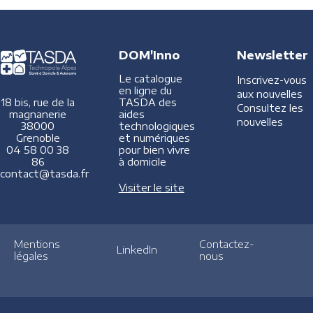
DOM'Inno
Newsletter
Le catalogue
Inscrivez-vous
en ligne du
aux nouvelles
TASDA des
18 bis, rue de la
Consultez les
aides
magnanerie
nouvelles
technologiques
38000
et numériques
Grenoble
pour bien vivre
04 58 00 38
à domicile
86
contact@tasda.fr
Visiter le site
Mentions
Contactez-
LinkedIn
légales
nous