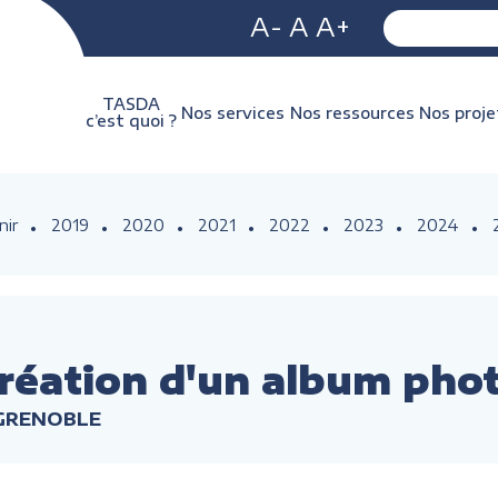
A-
A
A+
TASDA
Nos services
Nos ressources
Nos proje
c’est quoi ?
nir
2019
2020
2021
2022
2023
2024
réation d'un album pho
 GRENOBLE