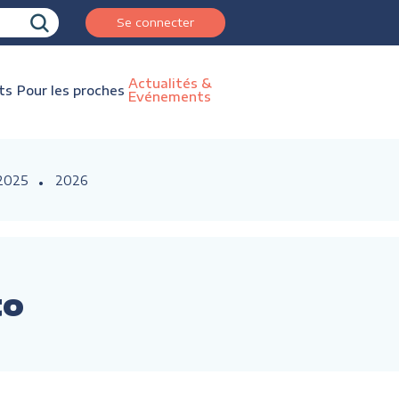
Se connecter
Actualités &
ts
Pour les proches
Evénements
2025
2026
to