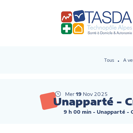
Tous
A ve
Mer
19
Nov
2025
Unapparté - C
9 h 00 min
- Unapparté -