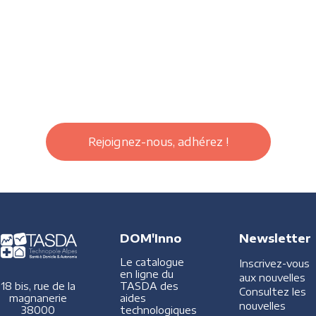
Rejoignez-nous, adhérez !
DOM'Inno
Newsletter
Le catalogue
Inscrivez-vous
en ligne du
aux nouvelles
TASDA des
18 bis, rue de la
Consultez les
aides
magnanerie
nouvelles
technologiques
38000