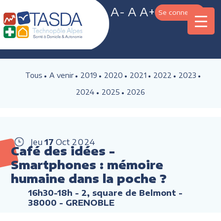
A-
A
A+
Se connecter
Tous
A venir
2019
2020
2021
2022
2023
2024
2025
2026
Jeu
17
Oct
2024
Café des idées -
Smartphones : mémoire
humaine dans la poche ?
16h30-18h
- 2, square de Belmont -
38000 - GRENOBLE