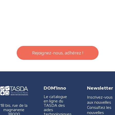
Rejoignez-nous, adhérez !
DOM'Inno
Newsletter
Le catalogue
Inscrivez-vous
en ligne du
aux nouvelles
TASDA des
18 bis, rue de la
Consultez les
aides
magnanerie
nouvelles
technologiques
38000