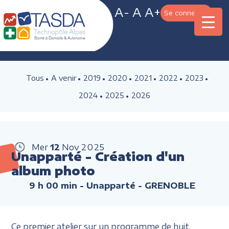
A-
A
A+
Se connecter
Tous
A venir
2019
2020
2021
2022
2023
2024
2025
2026
Mer
12
Nov
2025
Unapparté - Création d'un
album photo
9 h 00 min
- Unapparté - GRENOBLE
Ce premier atelier sur un programme de huit,