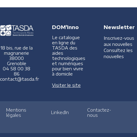
DOM'Inno
Newsletter
Le catalogue
Inscrivez-vous
en ligne du
aux nouvelles
TASDA des
18 bis, rue de la
Consultez les
aides
magnanerie
nouvelles
technologiques
38000
et numériques
Grenoble
pour bien vivre
04 58 00 38
à domicile
86
contact@tasda.fr
Visiter le site
Mentions
Contactez-
LinkedIn
légales
nous