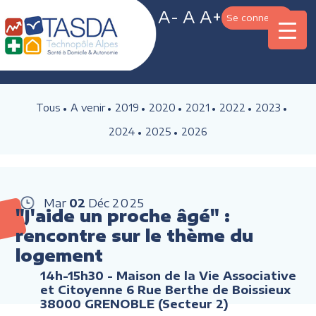
A-
A
A+
Se connecter
Tous
A venir
2019
2020
2021
2022
2023
2024
2025
2026
Mar
02
Déc
2025
"J'aide un proche âgé" :
rencontre sur le thème du
logement
14h-15h30
- Maison de la Vie Associative
et Citoyenne 6 Rue Berthe de Boissieux
38000 GRENOBLE (Secteur 2)