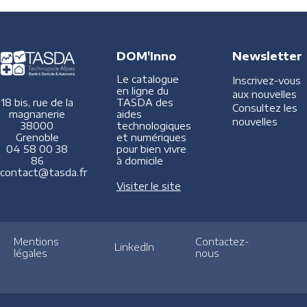
DOM'Inno
Newsletter
Le catalogue
Inscrivez-vous
en ligne du
aux nouvelles
TASDA des
18 bis, rue de la
Consultez les
aides
magnanerie
nouvelles
technologiques
38000
et numériques
Grenoble
pour bien vivre
04 58 00 38
à domicile
86
contact@tasda.fr
Visiter le site
Mentions
Contactez-
LinkedIn
légales
nous