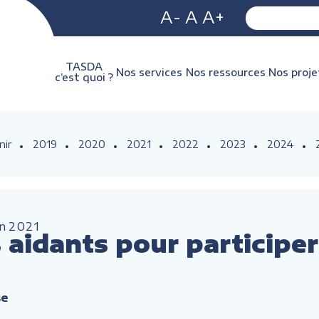
A-
A
A+
TASDA
Nos services
Nos ressources
Nos proje
c’est quoi ?
nir
2019
2020
2021
2022
2023
2024
an
2021
aidants pour participer
se