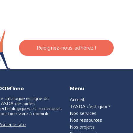
Rejoignez-nous, adhérez !
DOM'Inno
Menu
Le catalogue en ligne du
Accueil
TASDA des aides
TASDA
c’est quoi ?
technologiques et numériques
Nos services
our bien vivre à domicile
Nos ressources
isiter le site
Nos projets