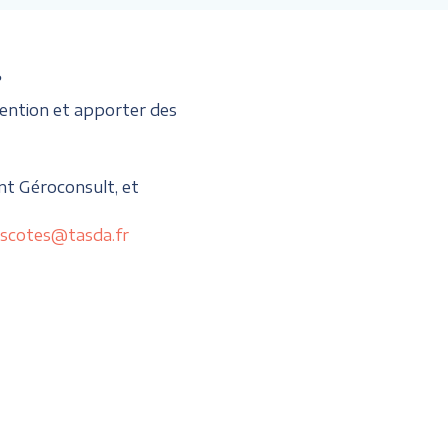
?
ention et apporter des
nt Géroconsult, et
scotes@tasda.fr