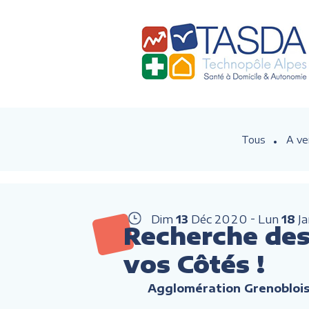
Tous
A ve
Dim
13
Déc
2020
Lun
18
J
Recherche des 
vos Côtés !
Agglomération Grenobloi