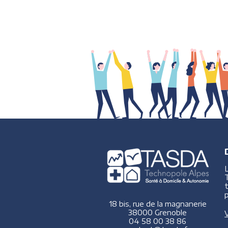
p
18 bis, rue de la magnanerie
38000 Grenoble
V
04 58 00 38 86