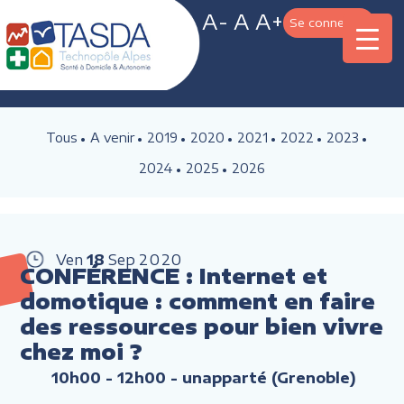
A-
A
A+
Se connecter
Tous
A venir
2019
2020
2021
2022
2023
2024
2025
2026
Ven
18
Sep
2020
CONFÉRENCE : Internet et
domotique : comment en faire
des ressources pour bien vivre
chez moi ?
10h00 - 12h00
- unapparté (Grenoble)