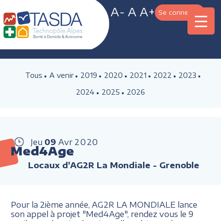
A-
A
A+
Se connecter
Tous
A venir
2019
2020
2021
2022
2023
2024
2025
2026
Jeu
09
Avr
2020
Med4Age
Locaux d'AG2R La Mondiale - Grenoble
Pour la 2ième année, AG2R LA MONDIALE lance
son appel à projet "Med4Age", rendez vous le 9