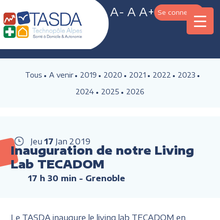
A-
A
A+
Se connecter
Tous
A venir
2019
2020
2021
2022
2023
2024
2025
2026
Jeu
17
Jan
2019
Inauguration de notre Living
Lab TECADOM
17 h 30 min
- Grenoble
Le TASDA inaugure le living lab TECADOM en