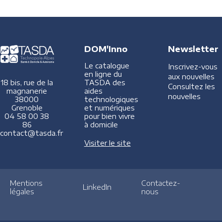
DOM'Inno
Newsletter
Le catalogue
Inscrivez-vous
en ligne du
aux nouvelles
TASDA des
18 bis, rue de la
Consultez les
aides
magnanerie
nouvelles
technologiques
38000
et numériques
Grenoble
pour bien vivre
04 58 00 38
à domicile
86
contact@tasda.fr
Visiter le site
Mentions
Contactez-
LinkedIn
légales
nous