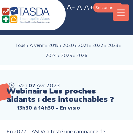
A-
A
A+
Se connecter
Tous
A venir
2019
2020
2021
2022
2023
2024
2025
2026
Ven
07
Avr
2023
Webinaire Les proches
aidants : des intouchables ?
13h30 à 14h30
- En visio
En 2022, TASDA a testé une campagne de