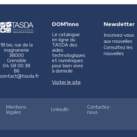
DOM'Inno
Newsletter
Le catalogue
Inscrivez-vous
en ligne du
aux nouvelles
TASDA des
18 bis, rue de la
Consultez les
aides
magnanerie
nouvelles
technologiques
38000
et numériques
Grenoble
pour bien vivre
04 58 00 38
à domicile
86
contact@tasda.fr
Visiter le site
Mentions
Contactez-
LinkedIn
légales
nous