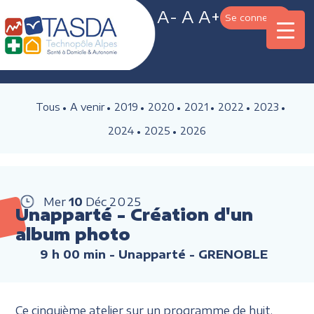
A-
A
A+
Se connecter
Tous
A venir
2019
2020
2021
2022
2023
2024
2025
2026
Mer
10
Déc
2025
Unapparté - Création d'un
album photo
9 h 00 min
- Unapparté - GRENOBLE
Ce cinquième atelier sur un programme de huit,