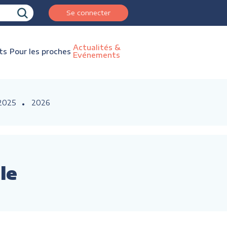
Se connecter
Actualités &
ts
Pour les proches
Evénements
2025
2026
le