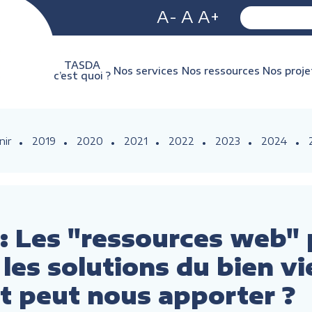
A-
A
A+
TASDA
Nos services
Nos ressources
Nos proje
c’est quoi ?
nir
2019
2020
2021
2022
2023
2024
 Les "ressources web" 
les solutions du bien viei
et peut nous apporter ?