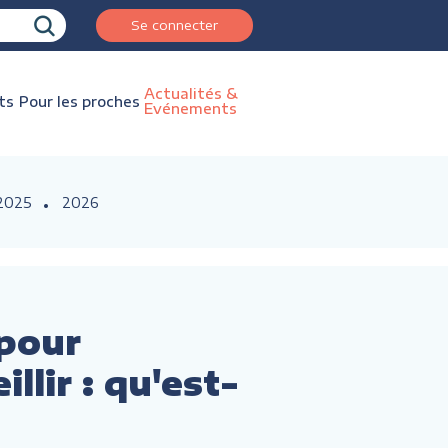
Se connecter
Actualités &
ts
Pour les proches
Evénements
2025
2026
pour
llir : qu'est-