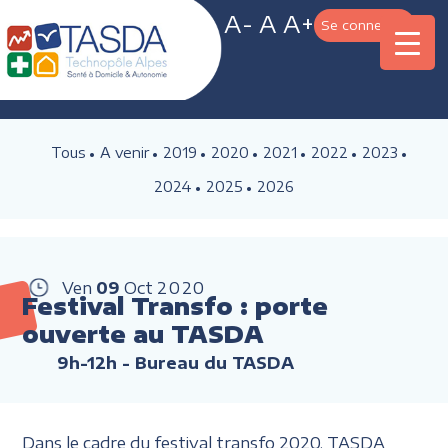
A-
A
A+
Se connecter
Tous
A venir
2019
2020
2021
2022
2023
2024
2025
2026
Ven
09
Oct
2020
Festival Transfo : porte
ouverte au TASDA
9h-12h
- Bureau du TASDA
Dans le cadre du festival transfo 2020, TASDA