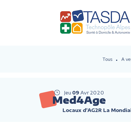
Tous
A ve
Jeu
09
Avr
2020
Med4Age
Locaux d'AG2R La Mondial