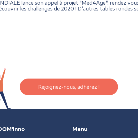
IALE lance son appel à projet "Med4Age", rendez vous le
écouvrir les challenges de 2020 ! D'autres tables rondes 
Rejoignez-nous, adhérez !
DOM'Inno
Menu