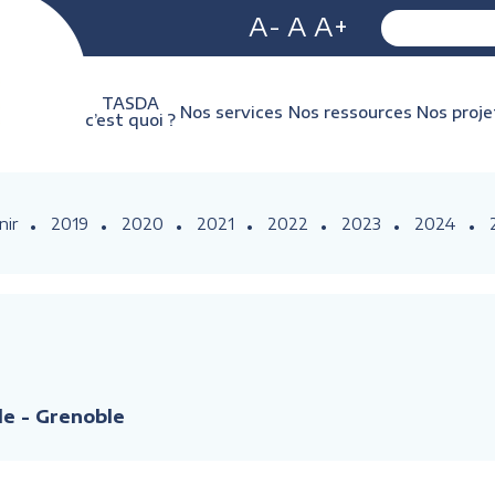
A-
A
A+
TASDA
Nos services
Nos ressources
Nos proje
c’est quoi ?
nir
2019
2020
2021
2022
2023
2024
e - Grenoble