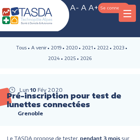
A-
A
A+
Se connecter
Tous
A venir
2019
2020
2021
2022
2023
2024
2025
2026
Lun
10
Fév
2020
Pré-inscription pour test de
lunettes connectées
Grenoble
Le TASDA propose de tester,
pendant 3 mois
sur