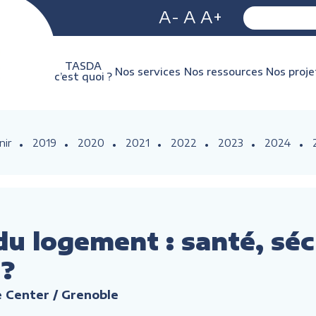
A-
A
A+
TASDA
Nos services
Nos ressources
Nos proje
c’est quoi ?
nir
2019
2020
2021
2022
2023
2024
u logement : santé, sécu
 ?
 Center / Grenoble