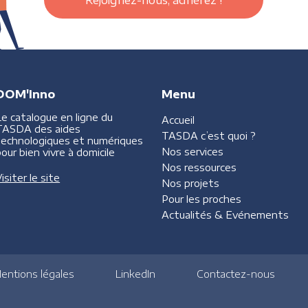
Rejoignez-nous, adhérez !
DOM'Inno
Menu
Le catalogue en ligne du
Accueil
TASDA des aides
TASDA
c’est quoi ?
technologiques et numériques
Nos services
our bien vivre à domicile
Nos ressources
isiter le site
Nos projets
Pour les proches
Actualités &
Evénements
entions légales
LinkedIn
Contactez-nous