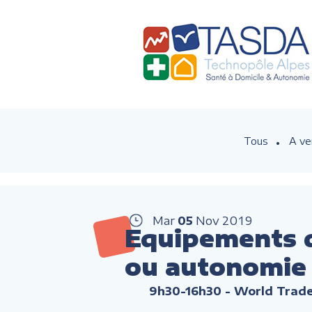
Tous
A ve
Mar
05
Nov
2019
Equipements d
ou autonomie
9h30-16h30
- World Trade