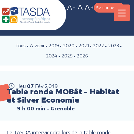
A-
A
A+
Se connecter
Tous
A venir
2019
2020
2021
2022
2023
2024
2025
2026
Jeu
07
Fév
2019
Table ronde MOBât - Habitat
et Silver Economie
9 h 00 min
- Grenoble
Le TASDA interviendra lors de la table ronde