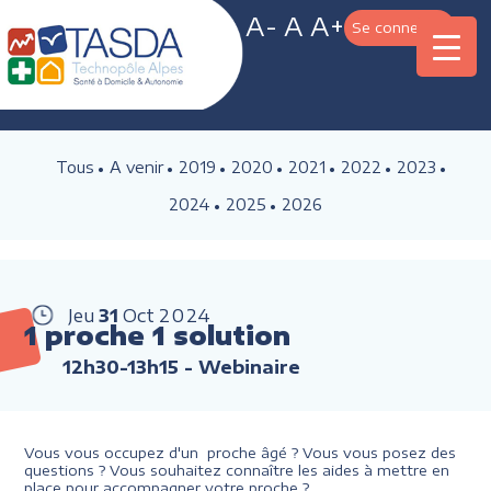
A-
A
A+
Se connecter
Tous
A venir
2019
2020
2021
2022
2023
2024
2025
2026
Jeu
31
Oct
2024
1 proche 1 solution
12h30-13h15
- Webinaire
Vous vous occupez d'un proche âgé ? Vous vous posez des
questions ? Vous souhaitez connaître les aides à mettre en
place pour accompagner votre proche ?