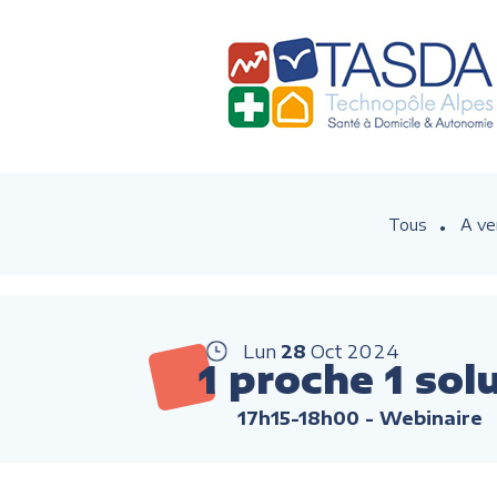
Tous
A ve
Lun
28
Oct
2024
1 proche 1 sol
17h15-18h00
- Webinaire