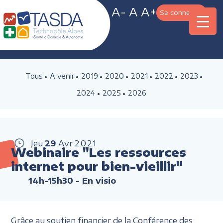
A-
A
A+
Se connecter
Tous
A venir
2019
2020
2021
2022
2023
2024
2025
2026
Jeu
29
Avr
2021
Webinaire "Les ressources
internet pour bien-vieillir"
14h-15h30
- En visio
Grâce au soutien financier de la Conférence des