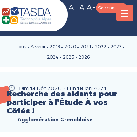
A-
A
A+
Se connecter
Tous
A venir
2019
2020
2021
2022
2023
2024
2025
2026
Dim
13
Déc
2020
Lun
18
Jan
2021
Recherche des aidants pour
participer à l'Étude À vos
Côtés !
Agglomération Grenobloise