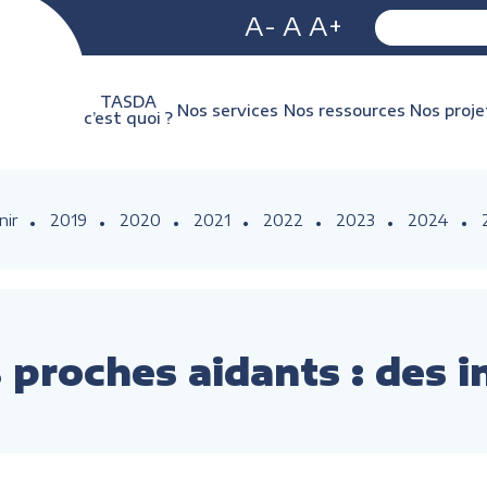
A-
A
A+
TASDA
Nos services
Nos ressources
Nos proje
c’est quoi ?
nir
2019
2020
2021
2022
2023
2024
 proches aidants : des i