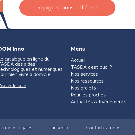
Rejoignez-nous, adhérez !
DOM'Inno
Menu
Le catalogue en ligne du
Accueil
TASDA des aides
TASDA
c’est quoi ?
technologiques et numériques
Nos services
our bien vivre à domicile
Nos ressources
isiter le site
Nos projets
Pour les proches
Actualités &
Evénements
entions légales
LinkedIn
Contactez-nous