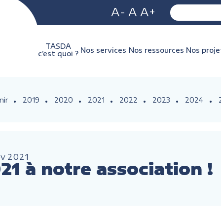
A-
A
A+
TASDA
Nos services
Nos ressources
Nos proje
c’est quoi ?
nir
2019
2020
2021
2022
2023
2024
év
2021
1 à notre association !