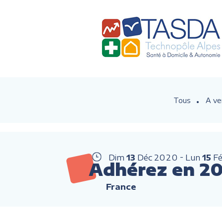
Tous
A ve
Dim
13
Déc
2020
Lun
15
F
Adhérez en 202
France