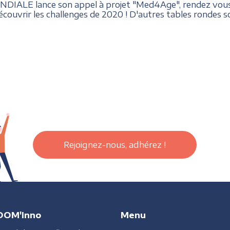
IALE lance son appel à projet "Med4Age", rendez vous le
écouvrir les challenges de 2020 ! D'autres tables rondes 
Rejoignez-nous, adhérez !
DOM'Inno
Menu