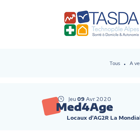
Tous
A ve
Jeu
09
Avr
2020
Med4Age
Locaux d'AG2R La Mondial