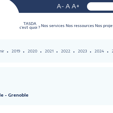
A-
A
A+
TASDA
Nos services
Nos ressources
Nos proje
c’est quoi ?
nir
2019
2020
2021
2022
2023
2024
e - Grenoble