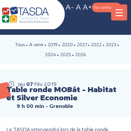
A-
A
A+
Se connecter
Tous
A venir
2019
2020
2021
2022
2023
2024
2025
2026
Jeu
07
Fév
2019
Table ronde MOBât - Habitat
et Silver Economie
9 h 00 min
- Grenoble
Le TASDA interviendra lors de la table ronde