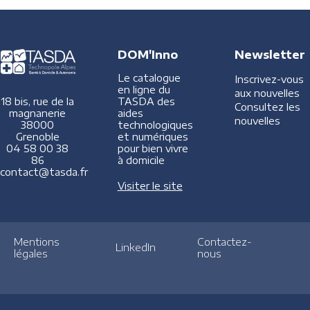
DOM'Inno
Newsletter
Le catalogue
Inscrivez-vous
en ligne du
aux nouvelles
TASDA des
18 bis, rue de la
Consultez les
aides
magnanerie
nouvelles
technologiques
38000
et numériques
Grenoble
pour bien vivre
04 58 00 38
à domicile
86
contact@tasda.fr
Visiter le site
Mentions
Contactez-
LinkedIn
légales
nous