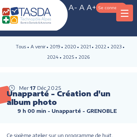
A-
A
A+
Se connecter
Tous
A venir
2019
2020
2021
2022
2023
2024
2025
2026
Mer
17
Déc
2025
Unapparté - Création d'un
album photo
9 h 00 min
- Unapparté - GRENOBLE
Ce sixième atelier sur un programme de huit,