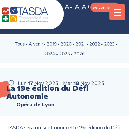
A-
A
A+
Se connecter
Tous
A venir
2019
2020
2021
2022
2023
2024
2025
2026
Lun
17
Nov
2025
Mar
18
Nov
2025
La 19e édition du Défi
Autonomie
Opéra de Lyon
TASDA sera présent pour cette 19e édition du Défi