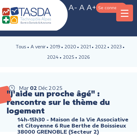
A-
A
A+
Se connecter
Tous
A venir
2019
2020
2021
2022
2023
2024
2025
2026
Mar
02
Déc
2025
"J'aide un proche âgé" :
rencontre sur le thème du
logement
14h-15h30
- Maison de la Vie Associative
et Citoyenne 6 Rue Berthe de Boissieux
38000 GRENOBLE (Secteur 2)