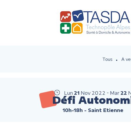
Tous
A ve
Lun
21
Nov
2022
Mar
22
Défi Autonom
10h-18h
- Saint Etienne