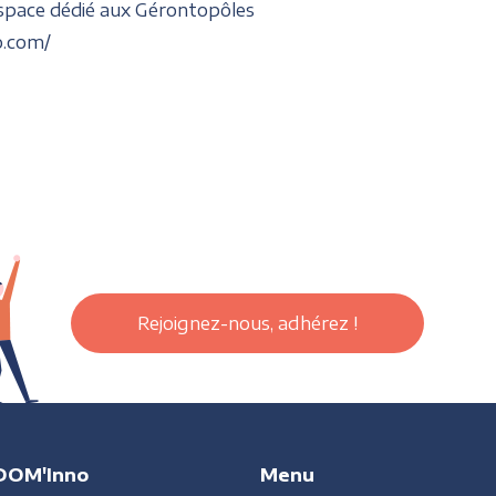
espace dédié aux Gérontopôles
o.com/
Rejoignez-nous, adhérez !
DOM'Inno
Menu