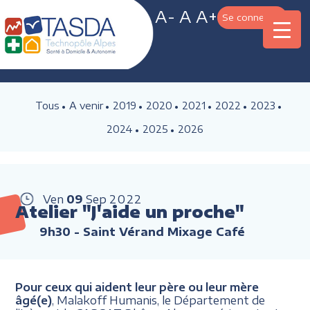
A-
A
A+
Se connecter
Tous
A venir
2019
2020
2021
2022
2023
2024
2025
2026
Ven
09
Sep
2022
Atelier "J'aide un proche"
9h30
- Saint Vérand Mixage Café
Pour ceux qui aident leur père ou leur mère
âgé(e)
, Malakoff Humanis, le Département de