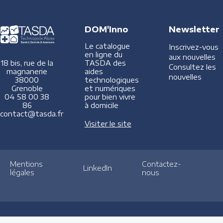
DOM'Inno
Newsletter
Le catalogue
Inscrivez-vous
en ligne du
aux nouvelles
TASDA des
18 bis, rue de la
Consultez les
aides
magnanerie
nouvelles
technologiques
38000
et numériques
Grenoble
pour bien vivre
04 58 00 38
à domicile
86
contact@tasda.fr
Visiter le site
Mentions
Contactez-
LinkedIn
légales
nous