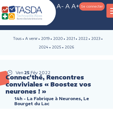
A-
A
A+
Se connecter
Tous
A venir
2019
2020
2021
2022
2023
2024
2025
2026
Ven
25
Fév
2022
Connec'thé, Rencontres
conviviales « Boostez vos
neurones ! »
14h
- La Fabrique à Neurones, Le
Bourget du Lac