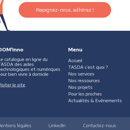
Rejoignez-nous, adhérez !
DOM'Inno
Menu
Le catalogue en ligne du
Accueil
TASDA des aides
TASDA
c’est quoi ?
technologiques et numériques
Nos services
our bien vivre à domicile
Nos ressources
isiter le site
Nos projets
Pour les proches
Actualités &
Evénements
entions légales
LinkedIn
Contactez-nous