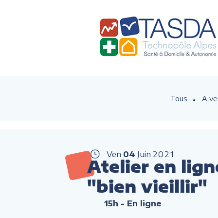
Tous
A ve
Ven
04
Juin
2021
Atelier en lig
"bien vieillir"
15h
- En ligne