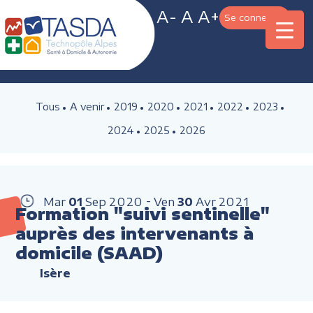
A-
A
A+
Se connecter
Tous
A venir
2019
2020
2021
2022
2023
2024
2025
2026
Mar
01
Sep
2020
Ven
30
Avr
2021
Formation "suivi sentinelle"
auprès des intervenants à
domicile (SAAD)
Isère