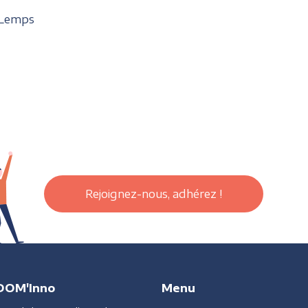
 Lemps
Rejoignez-nous, adhérez !
DOM'Inno
Menu