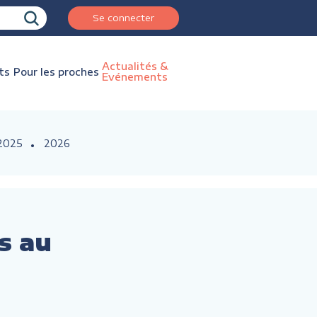
Se connecter
Actualités &
ts
Pour les proches
Evénements
2025
2026
s au