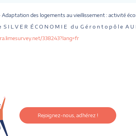
- Adaptation des logements au vieillissement :
activité éc
e
S I L V E R
É C O N O M I E
d u
G é r o n t o p ô l e
A U 
ra.limesurvey.net/338243?lang=fr
Rejoignez-nous, adhérez !