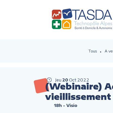
Tous
A ve
Jeu
20
Oct
2022
(Webinaire) A
vieillissement 
18h
- Visio