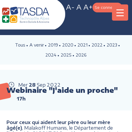
A-
A
A+
Se connecter
Tous
A venir
2019
2020
2021
2022
2023
2024
2025
2026
Mer
28
Sep
2022
Webinaire "J'aide un proche"
17h
Pour ceux qui aident leur père ou leur mère
âgé(e)
, Malakoff Humanis, le Département de