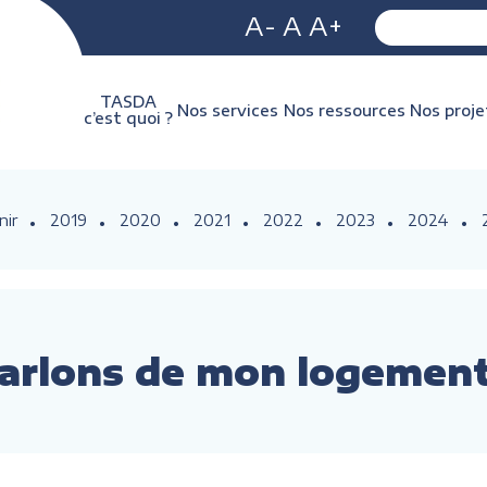
A-
A
A+
TASDA
Nos services
Nos ressources
Nos proje
c’est quoi ?
nir
2019
2020
2021
2022
2023
2024
arlons de mon logemen