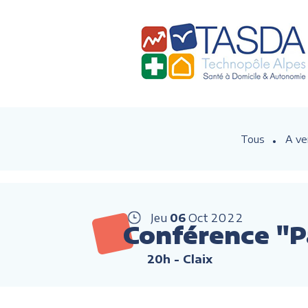
Tous
A ve
Jeu
06
Oct
2022
Conférence "P
20h
- Claix