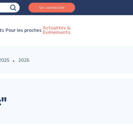
Se connecter
Actualités &
ts
Pour les proches
Evénements
2025
2026
t"