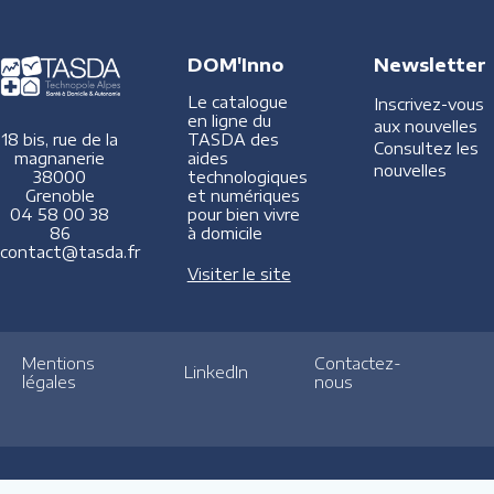
DOM'Inno
Newsletter
Le catalogue
Inscrivez-vous
en ligne du
aux nouvelles
TASDA des
18 bis, rue de la
Consultez les
aides
magnanerie
nouvelles
technologiques
38000
et numériques
Grenoble
pour bien vivre
04 58 00 38
à domicile
86
contact@tasda.fr
Visiter le site
Mentions
Contactez-
LinkedIn
légales
nous