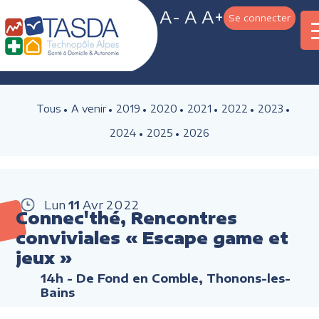
A-
A
A+
Se connecter
Tous
A venir
2019
2020
2021
2022
2023
2024
2025
2026
Lun
11
Avr
2022
Connec'thé, Rencontres
conviviales « Escape game et
jeux »
14h
- De Fond en Comble, Thonons-les-
Bains