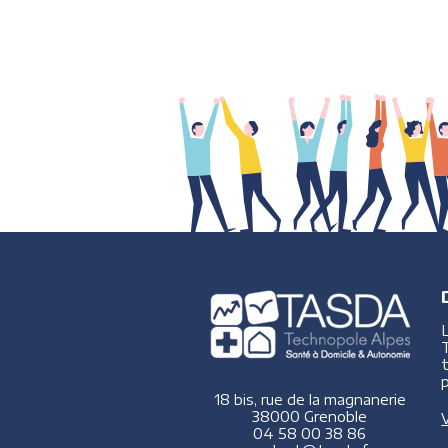
p
18 bis, rue de la magnanerie
38000 Grenoble
V
04 58 00 38 86