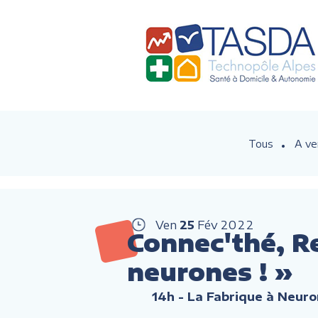
Tous
A ve
Ven
25
Fév
2022
Connec'thé, R
neurones ! »
14h
- La Fabrique à Neuro