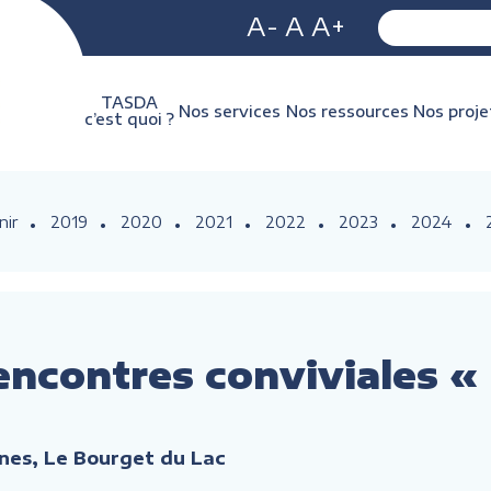
A-
A
A+
TASDA
Nos services
Nos ressources
Nos proje
c’est quoi ?
nir
2019
2020
2021
2022
2023
2024
encontres conviviales «
nes, Le Bourget du Lac